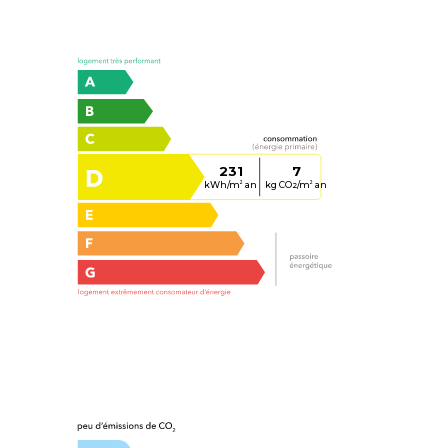
231
7
kWh/m
an
kg CO
/m
an
2
2
2